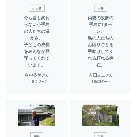
小手島
手島
今も昔も変わ
両親の故郷の
らない小手島
手島にIター
の人たちの温
ン。
かさ。
島の人たちの
子どもの成長
お困りごとを
をみんなが見
手助けしてく
守ってくれて
れる頼れる存
います。
在。
今中多美
吉田文二
さん
さん
小手島にIターン
手島にIターン
手島
牛島