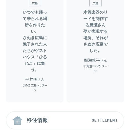
広島
広島
いつでも帰っ
木管楽器のリ
て来られる場
ードを制作す
所を作りた
る廣瀬さん
い。
夢が実現する
さぬき広島に
場所、それが
魅了された人
さぬき広島で
たちがゲスト
した。
ハウス「ひる
廣瀬修平
さん
ねこ」に集
北海道からのIター
う。
ン
平井明
さん
さぬき広島へUター
ン
移住情報
SETTLEMENT