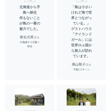
北海道から手
「島は小さい
島へ移住
けれど海で世
何もないこと
界とつながっ
が島の一番の
ている。」
魅力でした。
ゲストハウス
「アイランド
蛯名光男
さん
ガール」には
北海道から手島へ
世界26ヵ国か
移住
ら旅人が訪れ
ています。
横山敬子
さん
牛島にUターン