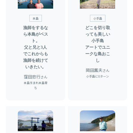
本島
小手島
漁師をするな
どこを切り取
ら本島がベス
っても美しい
ト。
小手島
父と兄と3人
アートでユニ
でこれからも
ークな島おこ
漁師を続けて
し
いきたい。
岡田薫夫
さん
窪田忠行
小手島にUターン
さん
本島生まれ本島育
ち