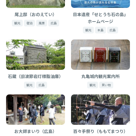
尾上邸（おのえてい）
日本遺産「せとうち石の島」
ホームページ
観光
宿泊
風景
広島
観光
本島
広島
石蔵（旧波節岩灯標脂油庫）
丸亀城内観光案内所
観光
広島
観光
買い物
お大師まいり（広島）
百々手祭り（ももてまつり）