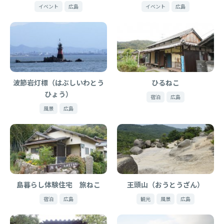
イベント
広島
イベント
広島
波節岩灯標（はぶしいわとう
ひるねこ
ひょう）
宿泊
広島
風景
広島
島暮らし体験住宅 旅ねこ
王頭山（おうとうざん）
宿泊
広島
観光
風景
広島