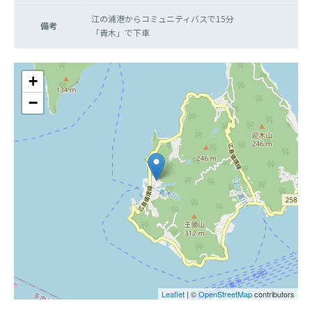
江の浦港からコミュニティバスで15分
備考
「青木」で下車
+
−
Leaflet
| ©
OpenStreetMap
contributors