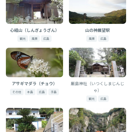
心経山（しんぎょうざん）
山の神展望駅
観光
風景
広島
風景
広島
アサギマダラ（チョウ）
厳島神社（いつくしまじんじ
ゃ）
その他
本島
広島
手島
観光
広島