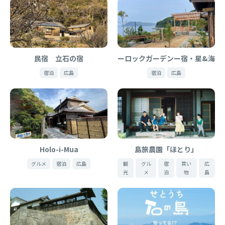
民宿 立石の宿
ーロックガーデンー宿・星&海
宿泊
広島
宿泊
広島
Holo-i-Mua
島旅農園「ほとり」
グルメ
宿泊
広島
観
グル
宿
買い
広
光
メ
泊
物
島