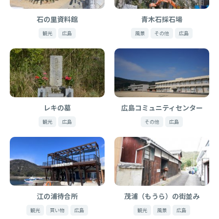
石の里資料館
青木石採石場
観光
広島
風景
その他
広島
レキの墓
広島コミュニティセンター
観光
広島
その他
広島
江の浦待合所
茂浦（もうら）の街並み
観光
買い物
広島
観光
風景
広島