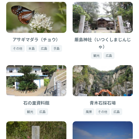
アサギマダラ（チョウ）
厳島神社（いつくしまじんじ
ゃ）
その他
本島
広島
手島
観光
広島
石の里資料館
青木石採石場
観光
広島
風景
その他
広島