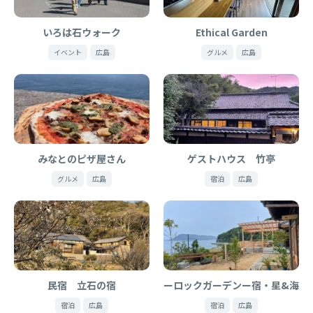
いろは石ウォーク
Ethical Garden
イベント
広島
グルメ
広島
みなとのピザ屋さん
ゲストハウス 竹亭
グルメ
広島
宿泊
広島
民宿 立石の宿
ーロックガーデンー宿・星&海
宿泊
広島
宿泊
広島