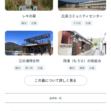
レキの墓
広島コミュニティセンター
観光
広島
その他
広島
江の浦待合所
茂浦（もうら）の街並み
観光
買い物
広島
観光
風景
広島
この島について詳しく見る
島情報一覧