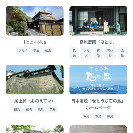
Holo-i-Mua
島旅農園「ほとり」
グルメ
宿泊
広島
観
グル
宿
買い
広
光
メ
泊
物
島
尾上邸（おのえてい）
日本遺産「せとうち石の島」
ホームページ
観光
宿泊
風景
広島
観光
本島
広島