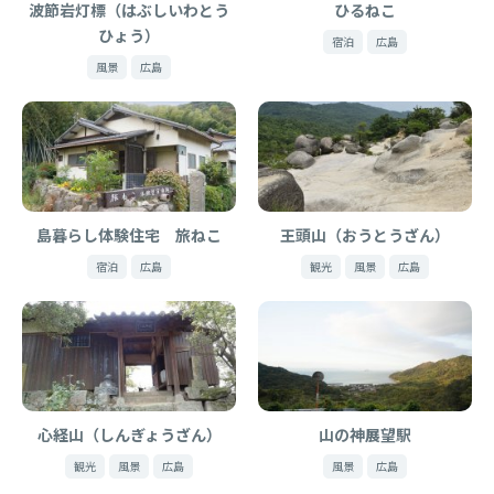
波節岩灯標（はぶしいわとう
ひるねこ
ひょう）
宿泊
広島
風景
広島
島暮らし体験住宅 旅ねこ
王頭山（おうとうざん）
宿泊
広島
観光
風景
広島
心経山（しんぎょうざん）
山の神展望駅
観光
風景
広島
風景
広島