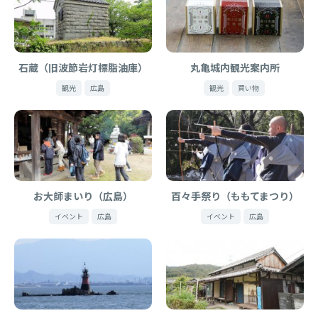
石蔵（旧波節岩灯標脂油庫）
丸亀城内観光案内所
観光
広島
観光
買い物
お大師まいり（広島）
百々手祭り（ももてまつり）
イベント
広島
イベント
広島